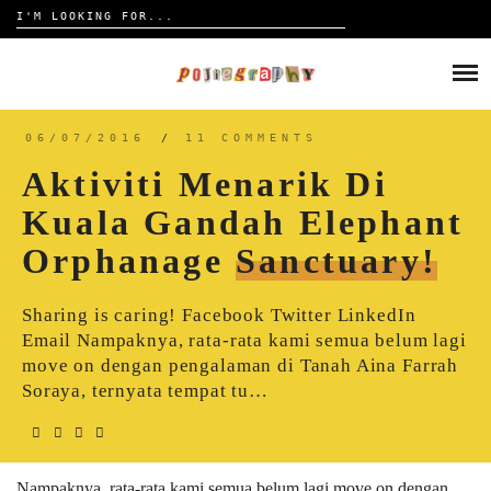
Search
for:
Skip
to
HOME
content
TRAVELOGUE
06/07/2016
/
11 COMMENTS
Aktiviti Menarik Di
REVIEW
Kuala Gandah Elephant
Orphanage
Sanctuary!
CONTACT
Sharing is caring! Facebook Twitter LinkedIn
Email Nampaknya, rata-rata kami semua belum lagi
move on dengan pengalaman di Tanah Aina Farrah
Soraya, ternyata tempat tu…
Nampaknya, rata-rata kami semua belum lagi move on dengan