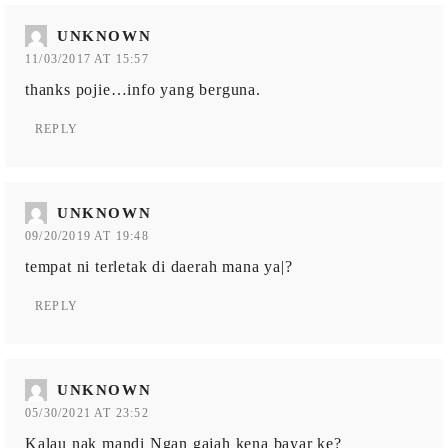
UNKNOWN
11/03/2017 AT 15:57
thanks pojie…info yang berguna.
REPLY
UNKNOWN
09/20/2019 AT 19:48
tempat ni terletak di daerah mana ya|?
REPLY
UNKNOWN
05/30/2021 AT 23:52
Kalau nak mandi Ngan gajah kena bayar ke?