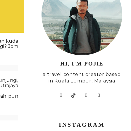
gan kuda
agi? Jom
HI, I'M POJIE
a travel content creator based
unjungi,
in Kuala Lumpur, Malaysia
trajaya
elah pun
INSTAGRAM