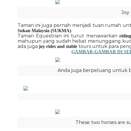
Joy 
Taman ini juga pernah menjadi tuan rumah u
.
Sukan Malaysia (SUKMA)
Taman Equestrian ini turut menawarkan
ridin
mahupun yang sudah hebat menunggang kuda. If 
ada juga
tours untuk para pen
joy rides and stable
G
AMBAR-GAMBAR DI SE
Anda juga berpeluang untuk b
These two horses are su