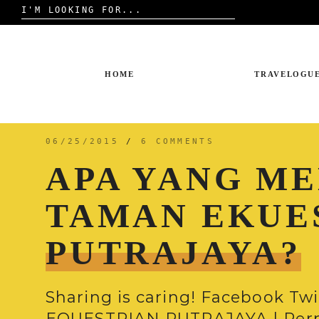
Search
for:
Skip
to
content
HOME
TRAVELOGU
06/25/2015
/
6 COMMENTS
APA YANG ME
TAMAN EKUE
PUTRAJAYA?
Sharing is caring! Facebook Tw
EQUESTRIAN PUTRAJAYA | Perna