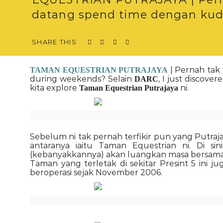
datang spend time dengan kud
SHARE THIS
| Pernah tak
TAMAN EQUESTRIAN PUTRAJAYA
during weekends? Selain
, I just discove
DARC
kita explore
ni.
Taman Equestrian Putrajaya
Sebelum ni tak pernah terfikir pun yang Putraj
antaranya iaitu Taman Equestrian ni. Di sin
(kebanyakkannya) akan luangkan masa bersama
Taman yang terletak di sekitar Presint 5 ini j
beroperasi sejak November 2006.