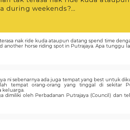
a during weekends?…
 terasa nak ride kuda ataupun datang spend time den
red another horse riding spot in Putrajaya. Apa tunggu l
aya ni sebenarnya ada juga tempat yang best untuk dik
ilah tempat orang-orang yang tinggal di sekitar Pu
 keluarga.
uga dimiliki oleh Perbadanan Putrajaya (Council) dan t