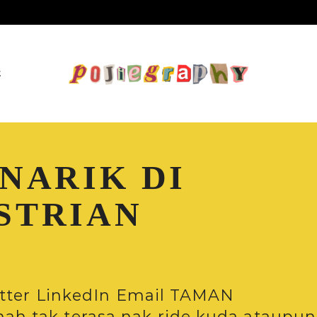
E
NARIK DI
STRIAN
itter LinkedIn Email TAMAN
h tak terasa nak ride kuda ataupun