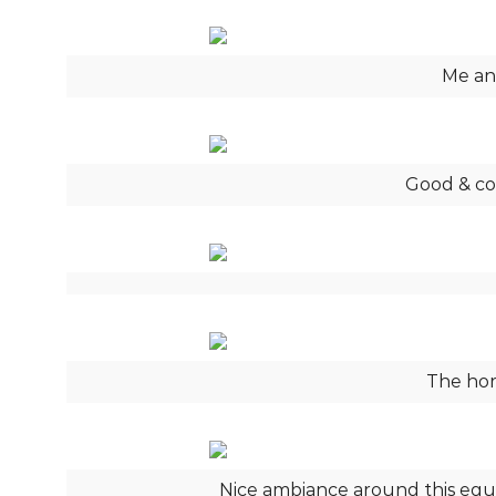
Me an
Good & co
The hors
Nice ambiance around this equ