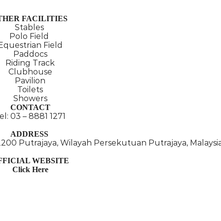
THER FACILITIES
Stables
Polo Field
Equestrian Field
Paddocs
Riding Track
Clubhouse
Pavilion
Toilets
Showers
CONTACT
el: 03 – 8881 1271
ADDRESS
2200 Putrajaya, Wilayah Persekutuan Putrajaya, Malaysi
FFICIAL WEBSITE
Click Here