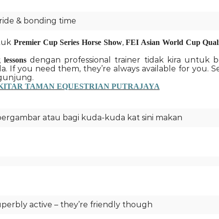
ride & bonding time
ntuk
,
Premier Cup Series Horse Show
FEI Asian World Cup Quali
dengan professional trainer tidak kira untuk 
g lessons
you need them, they’re always available for you. Sel
gunjung.
KITAR TAMAN EQUESTRIAN PUTRAJAYA
ergambar atau bagi kuda-kuda kat sini makan
perbly active – they’re friendly though