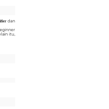
dan
fier
beginner
ain itu,