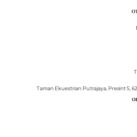
O
T
Taman Ekuestrian Putrajaya, Presint 5, 6
O