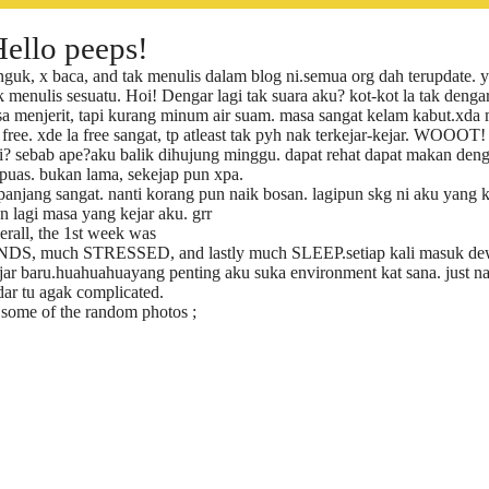
ello peeps!
nguk, x baca, and tak menulis dalam blog ni.semua org dah terupdate. 
menulis sesuatu. Hoi! Dengar lagi tak suara aku? kot-kot la tak dengar
a menjerit, tapi kurang minum air suam. masa sangat kelam kabut.xda
free. xde la free sangat, tp atleast tak pyh nak terkejar-kejar. WOOOT!
? sebab ape?aku balik dihujung minggu. dapat rehat dapat makan deng
-puas. bukan lama, sekejap pun xpa.
panjang sangat. nanti korang pun naik bosan. lagipun skg ni aku yang k
 lagi masa yang kejar aku. grr
rall, the 1st week was
, much STRESSED, and lastly much SLEEP.setiap kali masuk dew
lajar baru.huahuahuayang penting aku suka environment kat sana. just n
ar tu agak complicated.
 some of the random photos ;