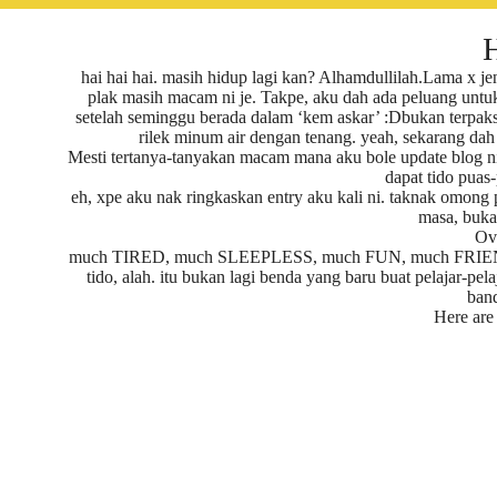
H
hai hai hai. masih hidup lagi kan? Alhamdullilah.Lama x je
plak masih macam ni je. Takpe, aku dah ada peluang untuk 
setelah seminggu berada dalam ‘kem askar’ :Dbukan terpaks
rilek minum air dengan tenang. yeah, sekarang dah 
Mesti tertanya-tanyakan macam mana aku bole update blog ni
dapat tido puas
eh, xpe aku nak ringkaskan entry aku kali ni. taknak omong 
masa, bukan
Ove
much TIRED, much SLEEPLESS, much FUN, much FRIENDS
tido, alah. itu bukan lagi benda yang baru buat pelajar-pe
band
Here are