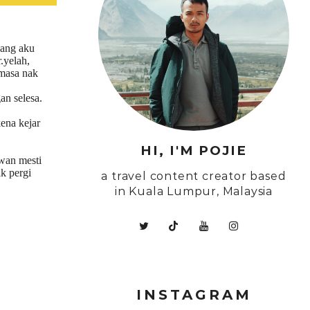
yang aku
.yelah,
 masa nak
an selesa.
ena kejar
HI, I'M POJIE
an mesti
ak pergi
a travel content creator based
in Kuala Lumpur, Malaysia
INSTAGRAM