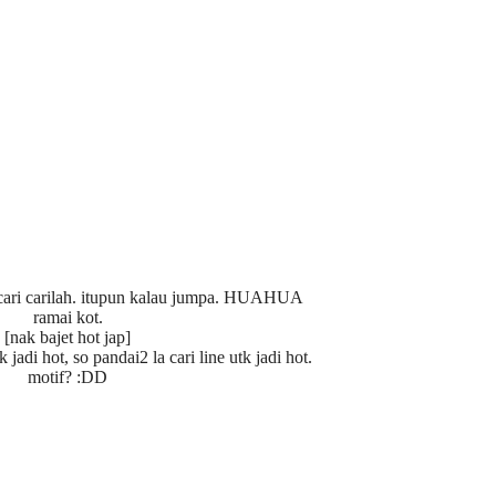
cari carilah. itupun kalau jumpa. HUAHUA
ramai kot.
[nak bajet hot jap]
adi hot, so pandai2 la cari line utk jadi hot.
motif? :DD