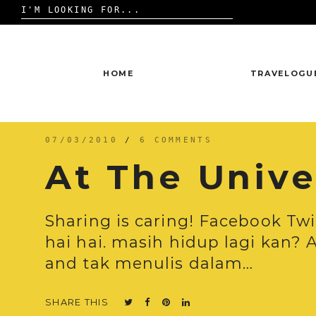
Search
for:
Skip
to
content
HOME
TRAVELOGU
07/03/2010
/
6 COMMENTS
At The Unive
Sharing is caring! Facebook Twi
hai hai. masih hidup lagi kan? 
and tak menulis dalam…
SHARE THIS