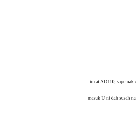
im at AD110, sape nak 
masuk U ni dah susah nak j