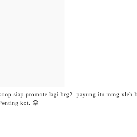
oop siap promote lagi brg2. payung itu mmg xleh b
Penting kot. 😀