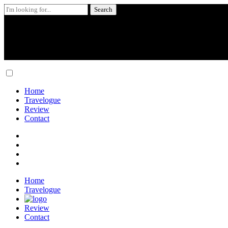
Search
for:
Skip
to
content
Home
Travelogue
Review
Contact
Home
Travelogue
Review
Contact