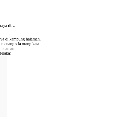
beraya di…
eraya di kampung halaman.
 menangis la orang kata.
g halaman.
Melaka)