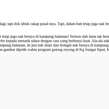
agi, tapi dok sibuk cakap pasal raya. Tapi, dalam hati tetap juga nak 
hati tetap juga nak beraya di kampung halaman! Serious dah lama tak b
er kepada menarik udara dengan cara yang berbunyi kuat. Ala-ala nak
kampung halaman, its just nak share dan teringin nak beraya di kampun
r-gambar dipetik waktu program gotong royong di Kg Sungai Siput, 