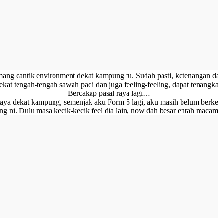
mang cantik environment dekat kampung tu. Sudah pasti, ketenangan dap
kat tengah-tengah sawah padi dan juga feeling-feeling, dapat tenangkan
Bercakap pasal raya lagi…
raya dekat kampung, semenjak aku Form 5 lagi, aku masih belum berk
ng ni. Dulu masa kecik-kecik feel dia lain, now dah besar entah macam 