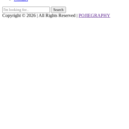
Search
for:
Copyright © 2026 | All Rights Reserved |
POJIEGRAPHY