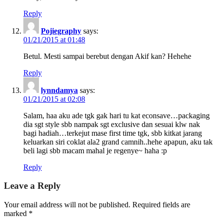
Reply
Pojiegraphy
says:
01/21/2015 at 01:48
Betul. Mesti sampai berebut dengan Akif kan? Hehehe
Reply
lynndamya
says:
01/21/2015 at 02:08
Salam, haa aku ade tgk gak hari tu kat econsave…packaging
dia sgt style sbb nampak sgt exclusive dan sesuai klw nak
bagi hadiah…terkejut mase first time tgk, sbb kitkat jarang
keluarkan siri coklat ala2 grand camnih..hehe apapun, aku tak
beli lagi sbb macam mahal je regenye~ haha :p
Reply
Leave a Reply
Your email address will not be published.
Required fields are
marked
*