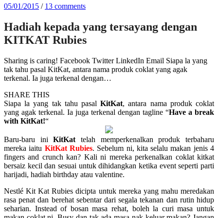
05/01/2015
/
13 comments
Hadiah kepada yang tersayang dengan
KITKAT Rubies
Sharing is caring! Facebook Twitter LinkedIn Email Siapa la yang
tak tahu pasal KitKat, antara nama produk coklat yang agak
terkenal. Ia juga terkenal dengan…
SHARE THIS
Siapa la yang tak tahu pasal
KitKat
, antara nama produk coklat
yang agak terkenal. Ia juga terkenal dengan tagline “
Have a break
with KitKat!
“
Baru-baru ini
KitKat
telah memperkenalkan produk terbaharu
mereka iaitu
KitKat Rubies
. Sebelum ni, kita selalu makan jenis 4
fingers and crunch kan? Kali ni mereka perkenalkan coklat kitkat
bersaiz kecil dan sesuai untuk dihidangkan ketika event seperti parti
harijadi, hadiah birthday atau valentine.
Nestlé Kit Kat Rubies dicipta untuk mereka yang mahu meredakan
rasa penat dan berehat sebentar dari segala tekanan dan rutin hidup
seharian. Instead of bosan masa rehat, boleh la curi masa untuk
makan coklat ni. Busy dan tak ada masa nak keluar makan? Jangan