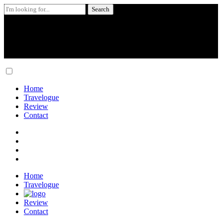
Search
for:
Skip
to
content
Home
Travelogue
Review
Contact
Home
Travelogue
Review
Contact