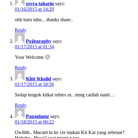
ezyra taharin
says:
01/16/2015 at 14:29
ohh baru tahu…thanks share..
Reply
Pojiegraphy
says:
01/17/2015 at 01:34
Your Welcome 🙂
Reply
Khir Khalid
says:
01/17/2015 at 18:56
Sedap tengok kitkat rubies ni.. mmg carilah nanti…
Reply
Papaglamz
says:
01/18/2015 at 00:22
Owhhh.. Macam tu ke cre makan Kit Kat yang sebenar?
Hehehe.. *buat2 suci murni x tau..