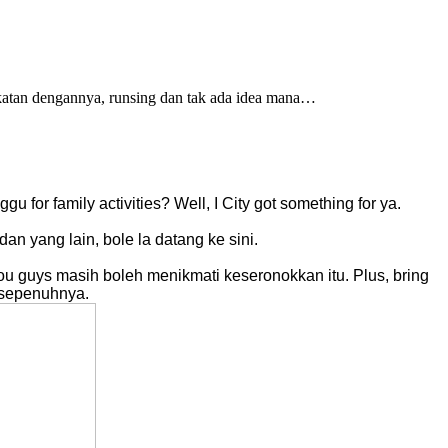
katan dengannya, runsing dan tak ada idea mana…
r family activities? Well, I City got something for ya.
dan yang lain, bole la datang ke sini.
, you guys masih boleh menikmati keseronokkan itu. Plus, bring
r sepenuhnya.