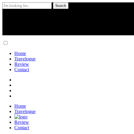
Search
for:
Skip
to
content
Home
Travelogue
Review
Contact
Home
Travelogue
Review
Contact