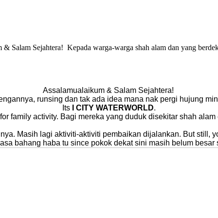
um & Salam Sejahtera! Kepada warga-warga shah alam dan yang berde
Assalamualaikum & Salam Sejahtera!
nnya, runsing dan tak ada idea mana nak pergi hujung minggu fo
Its
I CITY WATERWORLD
.
for family activity. Bagi mereka yang duduk disekitar shah alam 
nya. Masih lagi aktiviti-aktiviti pembaikan dijalankan. But still
asa bahang haba tu since pokok dekat sini masih belum besa