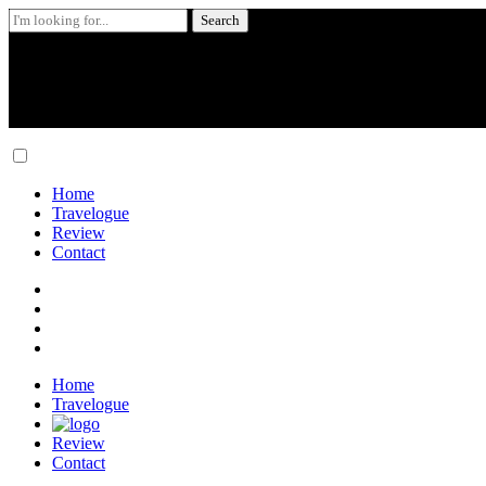
Search
for:
Skip
to
content
Home
Travelogue
Review
Contact
Home
Travelogue
Review
Contact