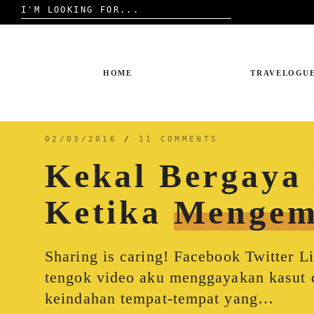
Search
for:
Skip
to
content
HOME
TRAVELOGU
02/03/2016
/
11 COMMENTS
Kekal Bergay
Ketika
Mengem
Sharing is caring! Facebook Twitter 
tengok video aku menggayakan kasut 
keindahan tempat-tempat yang…