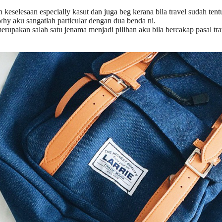
keselesaan especially kasut dan juga beg kerana bila travel sudah tentu
why aku sangatlah particular dengan dua benda ni.
rupakan salah satu jenama menjadi pilihan aku bila bercakap pasal tra