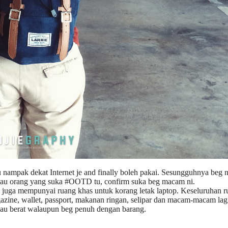
u nampak dekat Internet je and finally boleh pakai. Sesungguhnya beg n
alau orang yang suka #OOTD tu, confirm suka beg macam ni.
ni juga mempunyai ruang khas untuk korang letak laptop. Keseluruhan 
zine, wallet, passport, makanan ringan, selipar dan macam-macam lag
mpau berat walaupun beg penuh dengan barang.