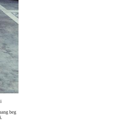
i
ruang beg
i.