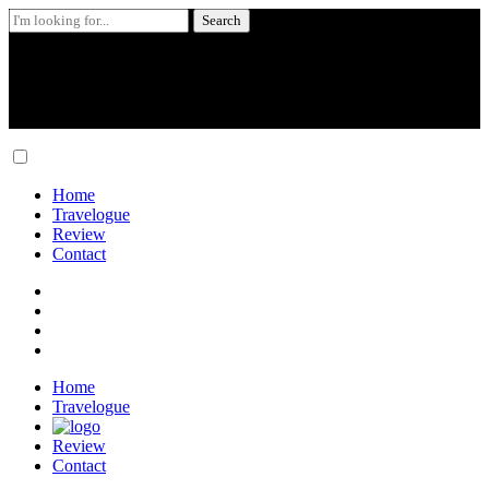
Search
for:
Skip
to
content
Home
Travelogue
Review
Contact
Home
Travelogue
Review
Contact