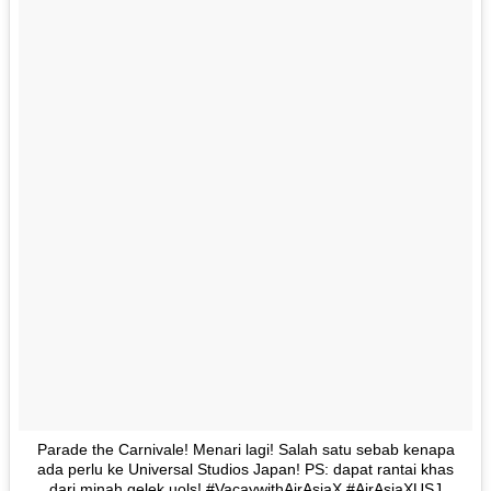
Parade the Carnivale! Menari lagi! Salah satu sebab kenapa
ada perlu ke Universal Studios Japan! PS: dapat rantai khas
dari minah gelek uols! #VacaywithAirAsiaX #AirAsiaXUSJ