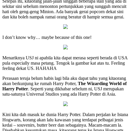
Selepas itu, kitaorang jalan-jalan singgah beberapa stall yang ada di
sekitar sini sebelum menonton pertunjukkan yang sungguh mencuit
hati oleh geng-geng Minion. Ada banyak gerai popcorn dekat sini
dan kita boleh nampak ramai orang beratur di hampir semua gerai.
I don’t know why… maybe because of this one!
Menariknya USJ ni apabila kita dapat merasa seperti berada di USA
pula especially masa petang. Tengok la gambar kat atas tu. Feeling
feeling dekat US. HAHAHA
Perasaan teruja belum habis lagi bila aku dapat tahu yang kitaorang
akan berkunjung ke rumah Harry Potter,
The Wizarding World of
Harry Potter
. Seperti yang dikhabar sebelum ni, USJ merupakan
satu-satunya Universal Studios yang ada Harry Potter di Asia.
Kini kita dah masuk ke dunia Harry Potter. Dalam perjalan ke Istana
Hogwarts, korang akan lalu kawasan yang terdapat pelbagai jenis
kedai – souvenirs, butter beer dan sebagainya. Macam-macam la.
Disebabkan kesuntukan masa, kitaorang terus ke Istana Hogwarts.