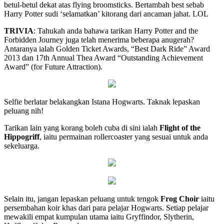
betul-betul dekat atas flying broomsticks. Bertambah best sebab
Harry Potter sudi ‘selamatkan’ kitorang dari ancaman jahat. LOL
TRIVIA
: Tahukah anda bahawa tarikan Harry Potter and the
Forbidden Journey juga telah menerima beberapa anugerah?
Antaranya ialah Golden Ticket Awards, “Best Dark Ride” Award
2013 dan 17th Annual Thea Award “Outstanding Achievement
Award” (for Future Attraction).
Selfie berlatar belakangkan Istana Hogwarts. Taknak lepaskan
peluang nih!
Tarikan lain yang korang boleh cuba di sini ialah
Flight of the
Hippogriff
, iaitu permainan rollercoaster yang sesuai untuk anda
sekeluarga.
Selain itu, jangan lepaskan peluang untuk tengok
Frog Choir
iaitu
persembahan koir khas dari para pelajar Hogwarts. Setiap pelajar
mewakili empat kumpulan utama iaitu Gryffindor, Slytherin,