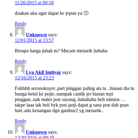
11/26/2015 at 00:18
doakan aku agar dapat ke jepun ya 🙂
Reply
Unknown
says:
12/01/2015 at 13:57
Berapa harga jubah tu? Macam menarik hahaha
Reply
Lya Akif Imtiyaz
says:
12/16/2015 at 23:23
Fuhhhh seronoknyer..part pinggan paling ats tu ..hiasan dia tu
bunga betul ke pojie..nampak cantik jer hiasan tepi
pinggan..nak makn pon sayang..hahahaha beli minion …
takpe laaa tak beli byk pon janji dapat g sana pon dah puas
hati..ada kenangan dgn gambar2 yg menarik..
Reply
Unknown
says:
12/30/2016 at 09:19