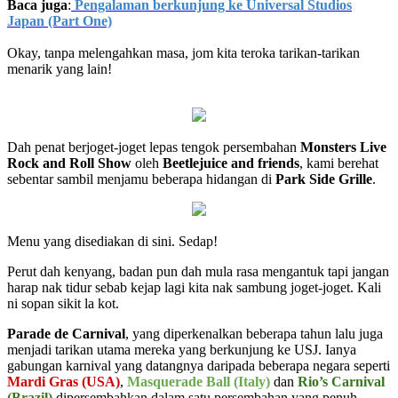
Baca juga
:
Pengalaman berkunjung ke Universal Studios
Japan (Part One)
Okay, tanpa melengahkan masa, jom kita teroka tarikan-tarikan
menarik yang lain!
Dah penat berjoget-joget lepas tengok persembahan
Monsters Live
Rock and Roll Show
oleh
Beetlejuice and friends
, kami berehat
sebentar sambil menjamu beberapa hidangan di
Park Side Grille
.
Menu yang disediakan di sini. Sedap!
Perut dah kenyang, badan pun dah mula rasa mengantuk tapi jangan
harap nak tidur sebab kejap lagi kita nak sambung joget-joget. Kali
ni sopan sikit la kot.
Parade de Carnival
, yang diperkenalkan beberapa tahun lalu juga
menjadi tarikan utama mereka yang berkunjung ke USJ. Ianya
gabungan karnival yang datangnya daripada beberapa negara seperti
Mardi Gras (USA)
,
Masquerade Ball (Italy)
dan
Rio’s Carnival
(Brazil)
dipersembahkan dalam satu persembahan yang penuh