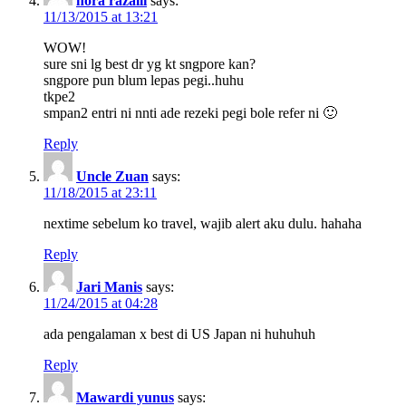
nora razalli
says:
11/13/2015 at 13:21
WOW!
sure sni lg best dr yg kt sngpore kan?
sngpore pun blum lepas pegi..huhu
tkpe2
smpan2 entri ni nnti ade rezeki pegi bole refer ni 🙂
Reply
Uncle Zuan
says:
11/18/2015 at 23:11
nextime sebelum ko travel, wajib alert aku dulu. hahaha
Reply
Jari Manis
says:
11/24/2015 at 04:28
ada pengalaman x best di US Japan ni huhuhuh
Reply
Mawardi yunus
says: