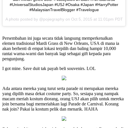
#UniversalStudiosJapan #USJ #Osaka #Japan #HarryPotter
#MalaysianTravelBlogger #Travelogue
A photo posted by @pojiegraphy on
Oct 5, 2015 at 11:01pm PDT
Persembahan ini juga secara tidak langsung memperkenalkan
elemen tradisional Mardi Grass di New Orleans, USA di mana ia
akan berhenti di empat lokasi terpilih dan baling hampir 10,000
rantai warna-warni dan banyak lagi sebagai gift kepada para
pengunjung.
I got mine. Save duit tak payah beli souvenirs. LOL
Ada antara mereka yang turut serta parade ni merupakan mereka
yang dipilih masa dekat costume party. So, sesiapa yang nampak
macam meriah kostum diorang, orang USJ akan pilih untuk mereka
join bersama bagi memeriahkan lagi Parade de Carnival. Korang
nak join? Pakai la kostum pelik dan menarik. HAHA