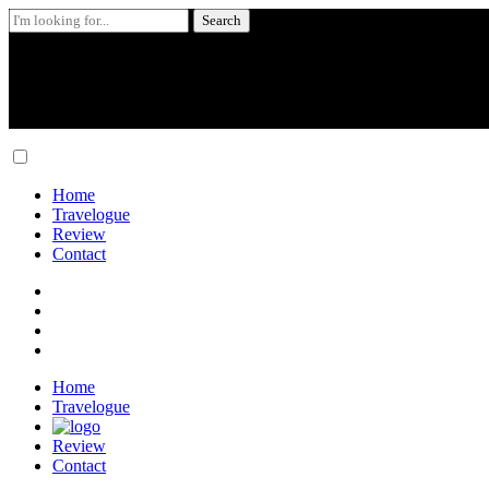
Search
for:
Skip
to
content
Home
Travelogue
Review
Contact
Home
Travelogue
Review
Contact