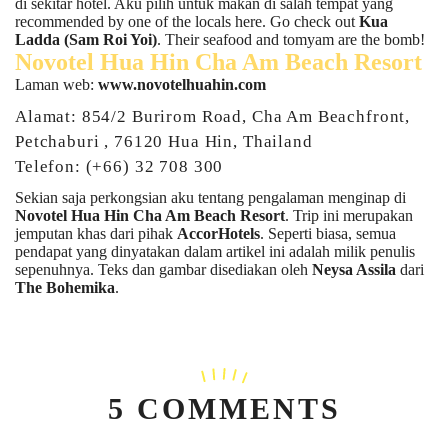
di sekitar hotel. Aku pilih untuk makan di salah tempat yang
recommended by one of the locals here. Go check out
Kua
Ladda (Sam Roi Yoi)
. Their seafood and tomyam are the bomb!
Novotel Hua Hin Cha Am Beach Resort
Laman web:
www.novotelhuahin.com
Alamat: 854/2 Burirom Road, Cha Am Beachfront,
Petchaburi , 76120 Hua Hin, Thailand
Telefon: (+66) 32 708 300
Sekian saja perkongsian aku tentang pengalaman menginap di
Novotel Hua Hin Cha Am Beach Resort
. Trip ini merupakan
jemputan khas dari pihak
AccorHotels
. Seperti biasa, semua
pendapat yang dinyatakan dalam artikel ini adalah milik penulis
sepenuhnya. Teks dan gambar disediakan oleh
Neysa Assila
dari
The Bohemika
.
5 COMMENTS