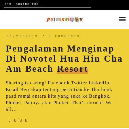
Search
for:
Skip
to
HOME
content
TRAVELOGUE
01/21/2019
/
5 COMMENTS
Pengalaman Menginap
REVIEW
Di Novotel Hua Hin Cha
Am Beach
Resort
CONTACT
Sharing is caring! Facebook Twitter LinkedIn
Email Bercakap tentang percutian ke Thailand,
pasti ramai antara kita yang suka ke Bangkok,
Phuket, Pattaya atau Phuket. That’s normal. We
all…