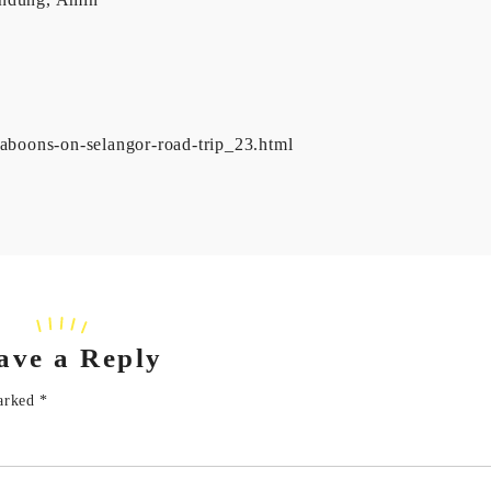
-baboons-on-selangor-road-trip_23.html
ave a Reply
marked
*