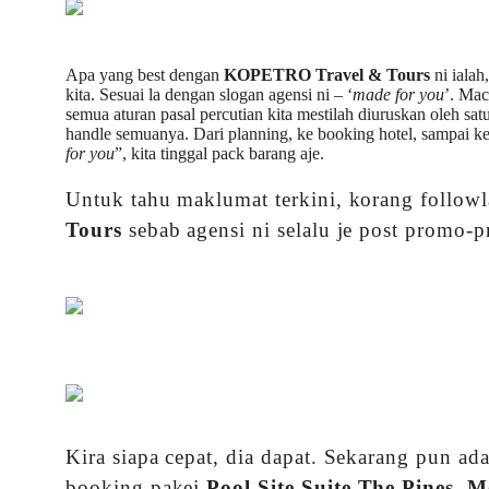
Apa yang best dengan
KOPETRO Travel & Tours
ni ialah
kita. Sesuai la dengan slogan agensi ni – ‘
made for you
’. Ma
semua aturan pasal percutian kita mestilah diuruskan oleh satu
handle semuanya. Dari planning, ke booking hotel, sampai ke 
for you
”, kita tinggal pack barang aje.
Untuk tahu maklumat terkini, korang follow
Tours
sebab agensi ni selalu je post promo-
Kira siapa cepat, dia dapat. Sekarang pun 
booking pakej
Pool Site Suite The Pines, 