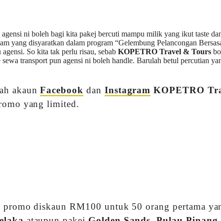
, agensi ni boleh bagi kita pakej bercuti mampu milik yang ikut taste dan
cam yang disyaratkan dalam program “Gelembung Pelancongan Bersasa
 agensi. So kita tak perlu risau, sebab
KOPETRO Travel & Tours
bo
sewa transport pun agensi ni boleh handle. Barulah betul percutian ya
lah akaun
Facebook
dan
Instagram
KOPETRO Tra
promo yang limited.
ada promo diskaun RM100 untuk 50 orang pertama ya
Melaka
ataupun pakej
Golden Sands, Pulau Pinang