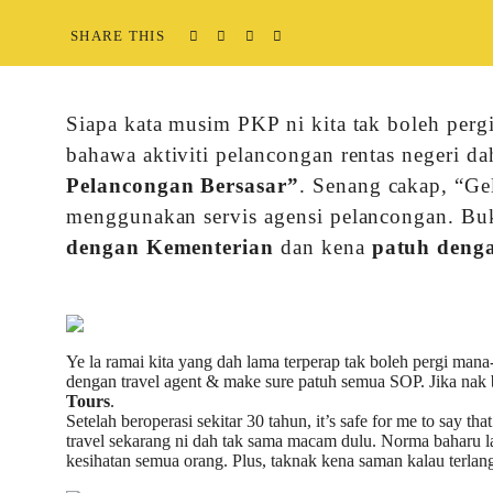
SHARE THIS
Siapa kata musim PKP ni kita tak boleh per
bahawa aktiviti pelancongan rentas negeri d
Pelancongan Bersasar”
. Senang cakap, “G
menggunakan servis agensi pelancongan. Buka
dengan Kementerian
dan kena
patuh denga
Ye la ramai kita yang dah lama terperap tak boleh pergi mana
dengan travel agent & make sure patuh semua SOP. Jika nak 
Tours
.
Setelah beroperasi sekitar 30 tahun, it’s safe for me to say tha
travel sekarang ni dah tak sama macam dulu. Norma baharu la
kesihatan semua orang. Plus, taknak kena saman kalau terla