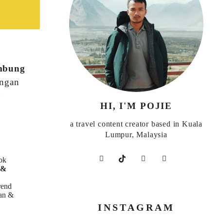
embung
engan
r
HI, I'M POJIE
a travel content creator based in Kuala
Lumpur, Malaysia
ok
 &
rend
tan &
INSTAGRAM