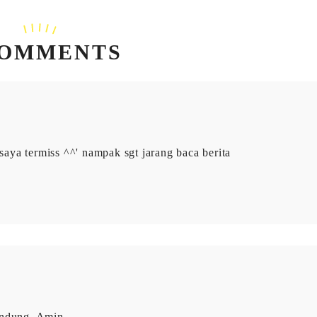
COMMENTS
aya termiss ^^' nampak sgt jarang baca berita
endung, Amin