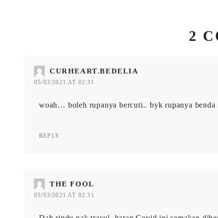
2 
CURHEART.BEDELIA
05/03/2021 AT 02:31
woah… boleh rupanya bercuti.. byk rupanya benda s
REPLY
THE FOOL
05/03/2021 AT 02:31
Dah rindu nak travel, harap Covid ini semakan dib