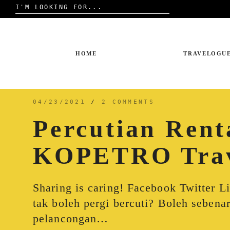
Search
for:
Skip
to
content
HOME
TRAVELOGU
04/23/2021
/
2 COMMENTS
Percutian Rent
KOPETRO Tra
Sharing is caring! Facebook Twitter L
tak boleh pergi bercuti? Boleh seben
pelancongan…