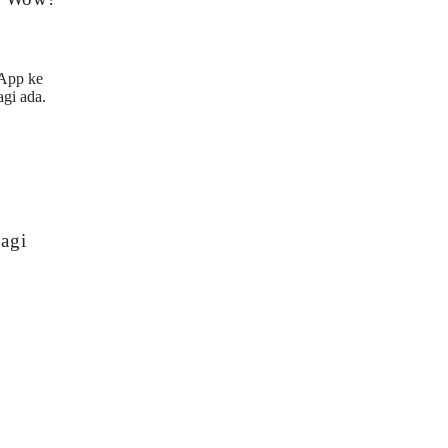
sApp ke
agi ada.
lagi