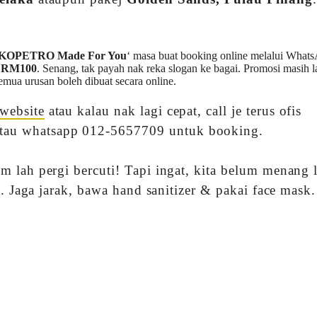
KOPETRO Made For You
‘ masa buat booking online melalui What
k RM100
. Senang, tak payah nak reka slogan ke bagai. Promosi masih l
emua urusan boleh dibuat secara online.
website
atau kalau nak lagi cepat, call je terus ofis
au whatsapp 012-5657709 untuk booking.
 lah pergi bercuti! Tapi ingat, kita belum menang 
a. Jaga jarak, bawa hand sanitizer & pakai face mask.