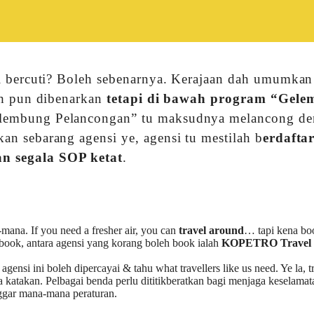
gi bercuti? Boleh sebenarnya. Kerajaan dah umumkan
ah pun dibenarkan
tetapi di bawah program “Gel
elembung Pelancongan” tu maksudnya melancong d
n sebarang agensi ye, agensi tu mestilah b
erdafta
n segala SOP ketat
.
-mana. If you need a fresher air, you can
travel around
… tapi kena bo
book, antara agensi yang korang boleh book ialah
KOPETRO Travel
t agensi ini boleh dipercayai & tahu what travellers like us need. Ye la, t
 katakan. Pelbagai benda perlu dititikberatkan bagi menjaga keselama
nggar mana-mana peraturan.