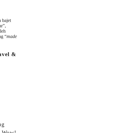
 bajet
r”,
leh
ng “
made
vel &
ng
. Wow!