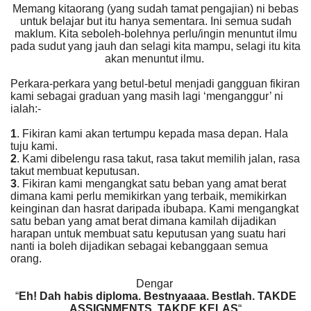
Memang kitaorang (yang sudah tamat pengajian) ni bebas
untuk belajar but itu hanya sementara. Ini semua sudah
maklum. Kita seboleh-bolehnya perlu/ingin menuntut ilmu
pada sudut yang jauh dan selagi kita mampu, selagi itu kita
akan menuntut ilmu.
Perkara-perkara yang betul-betul menjadi gangguan fikiran
kami sebagai graduan yang masih lagi ‘menganggur’ ni
ialah:-
1
. Fikiran kami akan tertumpu kepada masa depan. Hala
tuju kami.
2
. Kami dibelengu rasa takut, rasa takut memilih jalan, rasa
takut membuat keputusan.
3
. Fikiran kami mengangkat satu beban yang amat berat
dimana kami perlu memikirkan yang terbaik, memikirkan
keinginan dan hasrat daripada ibubapa. Kami mengangkat
satu beban yang amat berat dimana kamilah dijadikan
harapan untuk membuat satu keputusan yang suatu hari
nanti ia boleh dijadikan sebagai kebanggaan semua
orang.
Dengar
“
Eh! Dah habis diploma. Bestnyaaaa. Bestlah. TAKDE
ASSIGNMENTS, TAKDE KELAS
“