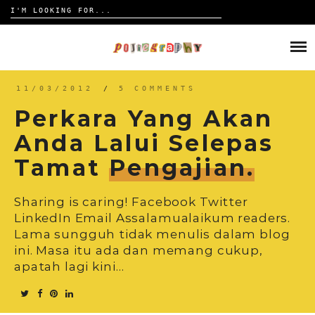
Search
for:
Skip
to
HOME
content
TRAVELOGUE
11/03/2012
/
5 COMMENTS
Perkara Yang Akan
REVIEW
Anda Lalui Selepas
Tamat
Pengajian.
CONTACT
Sharing is caring! Facebook Twitter
LinkedIn Email Assalamualaikum readers.
Lama sungguh tidak menulis dalam blog
ini. Masa itu ada dan memang cukup,
apatah lagi kini…