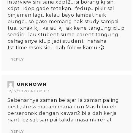
interview sini sana xdpt2.. isi borang kj sini
xdpt.. idop gade tetekan.. fedup.. pikir sal
pinjaman lagi.. kalau bayo lambat naik
bunge.. so gase memang nak study sampai
tua.. xnak kj.. kalau kj lak kene tangung idup
sendiri.. lau student sume parent tangung..
bahagianye idup jadi student.. hahaha
1st time msok sini.. dah folow kamu 🙂
REPLY
UNKNOWN
12/17/2020 AT 08:03
Sebenarnya zaman belajar la zaman paling
best ,stress macam mana pun Masih boleh
berseronok dengan kawan2,bila dah kerja
nanti bz sgt sampai takda masa nk rehat
REPLY