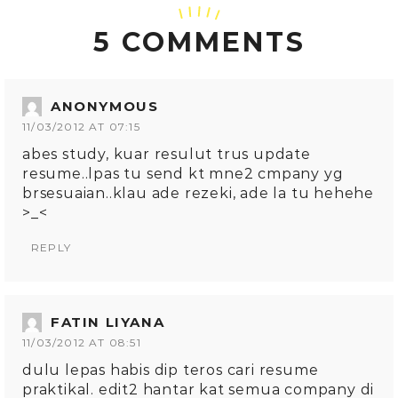
5 COMMENTS
ANONYMOUS
11/03/2012 AT 07:15
abes study, kuar resulut trus update
resume..lpas tu send kt mne2 cmpany yg
brsesuaian..klau ade rezeki, ade la tu hehehe
>_<
REPLY
FATIN LIYANA
11/03/2012 AT 08:51
dulu lepas habis dip teros cari resume
praktikal. edit2 hantar kat semua company di