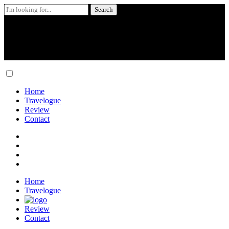
Search
for:
Skip
to
content
Home
Travelogue
Review
Contact
Home
Travelogue
Review
Contact