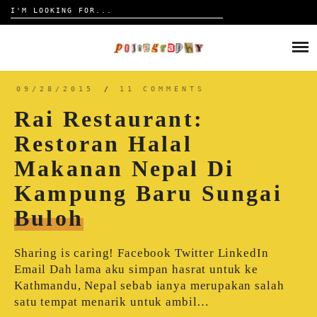
Search
for:
Skip
to
HOME
content
TRAVELOGUE
09/28/2015
/
11 COMMENTS
Rai Restaurant:
REVIEW
Restoran Halal
Makanan Nepal Di
CONTACT
Kampung Baru Sungai
Buloh
Sharing is caring! Facebook Twitter LinkedIn
Email Dah lama aku simpan hasrat untuk ke
Kathmandu, Nepal sebab ianya merupakan salah
satu tempat menarik untuk ambil…