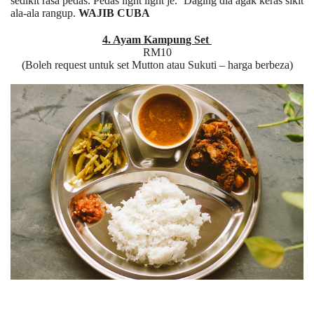
sedikit rasa pedas. Pedas light light je. Daging dia agak keras sikit
ala-ala rangup.
WAJIB CUBA
4. Ayam Kampung Set
RM10
(Boleh request untuk set Mutton atau Sukuti – harga berbeza)