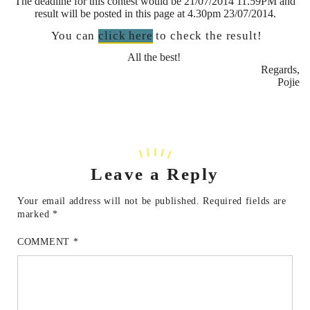
The deadline for this contest would be 21/07/2014 11.59PM and
result will be posted in this page at 4.30pm 23/07/2014.
You can
click here
to check the result!
All the best!
Regards,
Pojie
Leave a Reply
Your email address will not be published.
Required fields are
marked
*
COMMENT
*