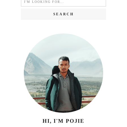
for:
HI, I'M POJIE