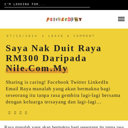
Search
for:
Skip
to
HOME
content
TRAVELOGUE
07/15/2014
/
LEAVE A COMMENT
Saya Nak Duit Raya
REVIEW
RM300 Daripada
Nile.com.my
CONTACT
Sharing is caring! Facebook Twitter LinkedIn
Email Raya manalah yang akan bermakna bagi
seseorang itu tanpa rasa gembira lagi-lagi bersama
dengan keluarga tersayang dan lagi-lagi…
Raya manalah yang akan bermakna bagi seseorang itu tanpa rasa