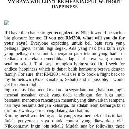
MY RAYA WOULDN’T BE MEANINGFUL WITHOUT
HAPPINESS
If i have the chance to get recognized by Nile, it would be such a
big pleasure for me.
If you get RM300, what will you do for
your raya?
Everyone expecting untuk beli baju raya yang
pelbagai gaya, cantik lagi segak. Ada yang nak beli kuih raya
yang pelbagai rasa untuk menjamu para tetamu yang hadir di
kediaman mereka memeriahkan lagi hari raya yang muncul
setahun sekali. Tapi, saya mungkin berbeza sedikit. I seek for
endless happiness which is dapat balik kampung beraya dengan
family. For sure, that RM300 i will use it to book a flight back to
my hometown (Kota Kinabalu, Sabah) and if possible, i would
get for return flight.
Ingin merasai dan menikmati udara segar kampung halaman, ingin
merasai masakan emak yang tiada tandingan, dan juga ingin
bersantai menonton rancangan menarik yang ditawarkan sempena
hari raya bersama dengan keluarga. Itu adalah lebih berharga buat
diri ini. Ewah ayat memang datang dari hati ni.
Korang mesti wondering apa la yang saya merepek diatas tu kan.
Itulah penyertaan saya untuk contest yang ditawarkan oleh
Nile.com.my. Ingin join sekali? Mudah saja by following these