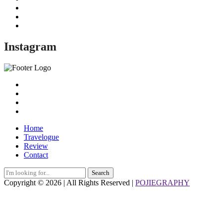
Instagram
Home
Travelogue
Review
Contact
Search
for:
Copyright © 2026 | All Rights Reserved |
POJIEGRAPHY