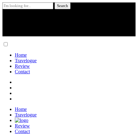
Search
for:
Skip
to
content
Home
Travelogue
Review
Contact
Home
Travelogue
Review
Contact