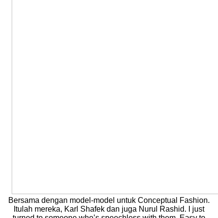
Bersama dengan model-model untuk Conceptual Fashion.
Itulah mereka, Karl Shafek dan juga Nurul Rashid. I just
turned to someone who’s speechless with them. Easy to