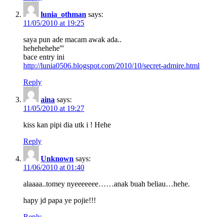
lunia_othman
says:
11/05/2010 at 19:25
saya pun ade macam awak ada..
hehehehehe'''
bace entry ini
http://lunia0506.blogspot.com/2010/10/secret-admire.html
Reply
aina
says:
11/05/2010 at 19:27
kiss kan pipi dia utk i ! Hehe
Reply
Unknown
says:
11/06/2010 at 01:40
alaaaa..tomey nyeeeeeee……anak buah beliau…hehe.
hapy jd papa ye pojie!!!
Reply