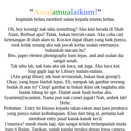
“
Assal
amua
laikum!
“
begitulah beliau memberi salam kepada tetamu beliau.
Oh, hey korang! nak tahu something? Aku kini berada di Shah
Alam. Berbuat apa? Tidak, bukan bercuti-catan. Aku cuba cari
ketenangan di shah alam ni. Kot-kot dapat ilham yang baik punya,
esok kelak senang aku nak jawab kertas soalan seterusnya.
bukankah macam itu?
Btw, paper elemen photography baru lepas. and and soalan dia
sangat susah.
Tak tahu lah, nak kata aku tak baca, tak juga. Aku baca kot.
Siap gigih lagi ke Library malam-malam.
(Aku pergi library utk buat revisionlah, bukan buat gossip!)
Okay, yang lepas biarlah lepas. Eh, nampak tak gambar seorang
budak di atas tu? Chop! gambar tu bukan iklan utk bagitahu ada
budak hilang ke ape. Dialah anak buah kedua aku.
Syamimi@acamimi. Nama pun nak comel jugak! Nah, ambek lah!
Hehe.
Perhatian : Entry ini khusus kepada rakan-rakan atau para pembaca
yang punya naluri keibubapaan. Khas dari blog ni, pertama kali
membuat entry pasal kanak-kanak kecil.
Umurnya? masih muda lagi, dan sangat terlalu terlampaulah muda
baru 6 Bulan. Tapikan, sudah pandai beraksi depan lensa camera.