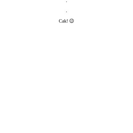
.
.
Cak! 😉