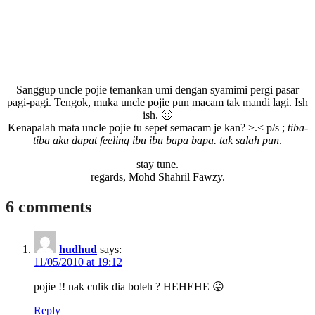
Sanggup uncle pojie temankan umi dengan syamimi pergi pasar
pagi-pagi. Tengok, muka uncle pojie pun macam tak mandi lagi. Ish
ish. 🙂
Kenapalah mata uncle pojie tu sepet semacam je kan? >.< p/s ;
tiba-
tiba aku dapat feeling ibu ibu bapa bapa. tak salah pun
.
stay tune.
regards, Mohd Shahril Fawzy.
6 comments
hudhud
says:
11/05/2010 at 19:12
pojie !! nak culik dia boleh ? HEHEHE 😛
Reply