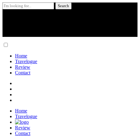
Search
for:
Skip
to
content
Home
Travelogue
Review
Contact
Home
Travelogue
Review
Contact