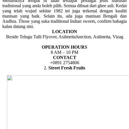
Menariknya tempat ni ialah terdapat pelbagai jenis manisan
tradisional yang anda boleh pilih. Semua dibuat dari ghee asli. Kedai
yang telah wujud sekitar 1982 ini juga terkenal dengan kualiti
manisan yang baik. Selain itu, ada juga manisan Bengali dan
Andhra. Those yang suka traditional Indian sweets, confirm bahagia
kalau datang sini.
LOCATION
Beside Telugu Talli Flyover, AsilmettaJunction, Asilmetta, Vizag
OPERATION HOURS
8 AM – 10 PM
CONTACT
+0891 2754806
2.
Street Fresh Fruits