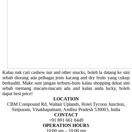
Kalau nak cari cashew nut and other snacks, boleh la datang ke sini
sebab diorang ada pelbagai jenis kacang and dry fruits yang cukup
berkualiti. Make sure jangan terburu-buru kalau shopping dekat sini
sebab memang macam-macam ada and kalau anda lucky, boleh
dapat best price!
LOCATION
CBM Compound Rd, Waltair Uplands, Hotel Tycoon Junction,
Siripuram, Visakhapatnam, Andhra Pradesh 530003, India
CONTACT
+91 891 661 8449
OPERATION HOURS
10:00 am – 10:00 pm