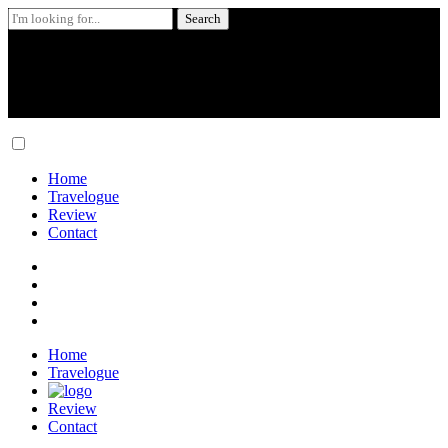
Search
for:
Skip
to
content
Home
Travelogue
Review
Contact
Home
Travelogue
Review
Contact