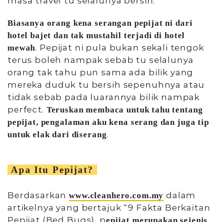
masa travel tu selalunya bersih.
Biasanya orang kena serangan pepijat ni dari
hotel bajet dan tak mustahil terjadi di hotel
. Pepijat ni pula bukan sekali tengok
mewah
terus boleh nampak sebab tu selalunya
orang tak tahu pun sama ada bilik yang
mereka duduk tu bersih sepenuhnya atau
tidak sebab pada luarannya bilik nampak
perfect.
Teruskan membaca untuk tahu tentang
pepijat, pengalaman aku kena serang dan juga tip
.
untuk elak dari diserang
Apa Itu Pepijat?
Berdasarkan
dalam
www.cleanhero.com.my
artikelnya yang bertajuk “9 Fakta Berkaitan
Pepijat (Bed Bugs), p
epijat merupakan sejenis