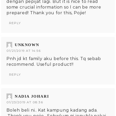
dengan pepijat lagi. But it is nice to read
some crucial information so I can be more
prepared! Thank you for this, Pojie!
REPLY
UNKNOWN
01/21/2019 AT 14:56
Pnh jd kt family aku before this. Tq sebab
recommend. Useful product!!
REPLY
NADIA JOHARI
01/23/2019 AT 08:36
Boleh beli ni.. Kat kampung kadang ada.
.Thank you pojie. .Sebwlum ni jenuhla pakai