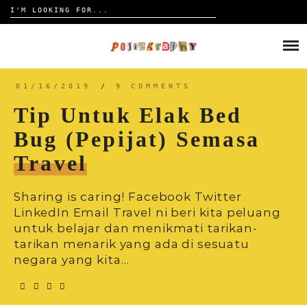
Search
for:
Skip
to
HOME
content
TRAVELOGUE
01/16/2019
/
9 COMMENTS
Tip Untuk Elak Bed
REVIEW
Bug (pepijat) Semasa
Travel
CONTACT
Sharing is caring! Facebook Twitter
LinkedIn Email Travel ni beri kita peluang
untuk belajar dan menikmati tarikan-
tarikan menarik yang ada di sesuatu
negara yang kita…