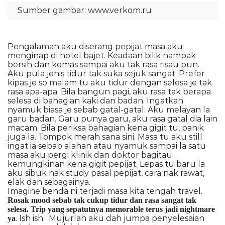
Sumber gambar:
www.verkom.ru
Pengalaman aku diserang pepijat masa aku
menginap di hotel bajet. Keadaan bilik nampak
bersih dan kemas sampai aku tak rasa risau pun.
Aku pula jenis tidur tak suka sejuk sangat. Prefer
kipas je so malam tu aku tidur dengan selesa je tak
rasa apa-apa. Bila bangun pagi, aku rasa tak berapa
selesa di bahagian kaki dan badan. Ingatkan
nyamuk biasa je sebab gatal-gatal. Aku melayan la
garu badan. Garu punya garu, aku rasa gatal dia lain
macam. Bila periksa bahagian kena gigit tu, panik
juga la. Tompok merah sana sini. Masa tu aku still
ingat ia sebab alahan atau nyamuk sampai la satu
masa aku pergi klinik dan doktor bagitau
kemungkinan kena gigit pepijat. Lepas tu baru la
aku sibuk nak study pasal pepijat, cara nak rawat,
elak dan sebagainya.
Imagine benda ni terjadi masa kita tengah travel.
Rosak mood sebab tak cukup tidur dan rasa sangat tak
selesa. Trip yang sepatutnya memorable terus jadi nightmare
. Ish ish. Mujurlah aku dah jumpa penyelesaian
ya