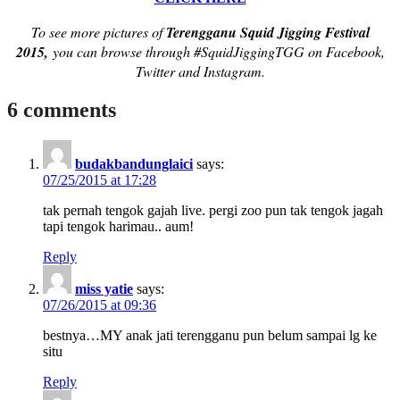
To see more pictures of
Terengganu Squid Jigging Festival
2015,
you can browse through #SquidJiggingTGG on Facebook,
Twitter and Instagram.
6 comments
budakbandunglaici
says:
07/25/2015 at 17:28
tak pernah tengok gajah live. pergi zoo pun tak tengok jagah
tapi tengok harimau.. aum!
Reply
miss yatie
says:
07/26/2015 at 09:36
bestnya…MY anak jati terengganu pun belum sampai lg ke
situ
Reply