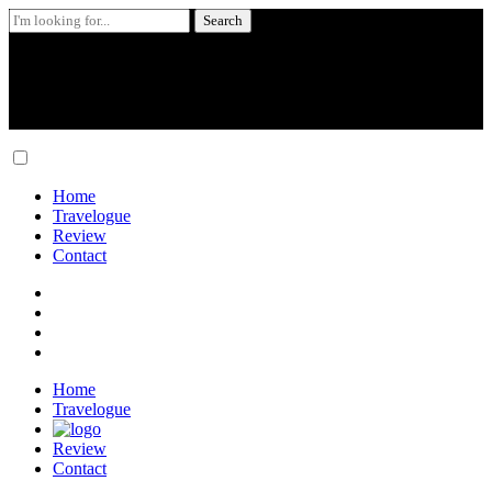
Search
for:
Skip
to
content
Home
Travelogue
Review
Contact
Home
Travelogue
Review
Contact