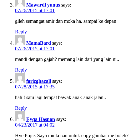
Mawardi yunus
says:
07/26/2015 at 17:01
gileh semangat amir dan moka ha. sampai ke depan
Reply
MamaBard
says:
07/26/2015 at 17:01
mandi dengan gajah? memang lain dari yang lain ni..
Reply
farizghazali
says:
07/28/2015 at 17:35
hah ! satu lagi tempat bawak anak-anak jalan..
Reply
Eyqa Hasnan
says:
04/23/2017 at 04:02
Hye Pojie. Saya minta izin untuk copy gambar nie boleh?