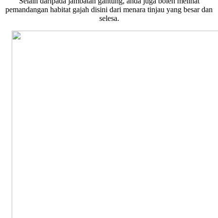
Selain daripada jambatan gantung, anda juga boleh melihat
pemandangan habitat gajah disini dari menara tinjau yang besar dan
selesa.