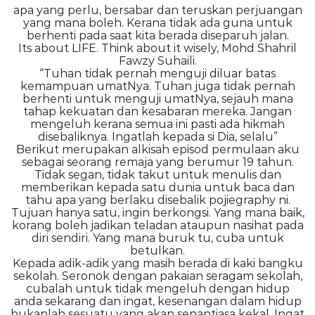
apa yang perlu, bersabar dan teruskan perjuangan
yang mana boleh. Kerana tidak ada guna untuk
berhenti pada saat kita berada diseparuh jalan.
Its about LIFE. Think about it wisely, Mohd Shahril
Fawzy Suhaili.
“Tuhan tidak pernah menguji diluar batas
kemampuan umatNya. Tuhan juga tidak pernah
berhenti untuk menguji umatNya, sejauh mana
tahap kekuatan dan kesabaran mereka. Jangan
mengeluh kerana semua ini pasti ada hikmah
disebaliknya. Ingatlah kepada si Dia, selalu”
Berikut merupakan alkisah episod permulaan aku
sebagai seorang remaja yang berumur 19 tahun.
Tidak segan, tidak takut untuk menulis dan
memberikan kepada satu dunia untuk baca dan
tahu apa yang berlaku disebalik pojiegraphy ni.
Tujuan hanya satu, ingin berkongsi. Yang mana baik,
korang boleh jadikan teladan ataupun nasihat pada
diri sendiri. Yang mana buruk tu, cuba untuk
betulkan.
Kepada adik-adik yang masih berada di kaki bangku
sekolah. Seronok dengan pakaian seragam sekolah,
cubalah untuk tidak mengeluh dengan hidup
anda sekarang dan ingat, kesenangan dalam hidup
bukanlah sesuatu yang akan senantiasa kekal. Ingat