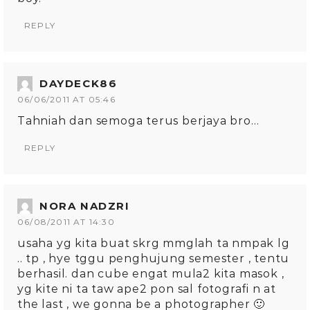
REPLY
DAYDECK86
06/06/2011 AT 05:46
Tahniah dan semoga terus berjaya bro…
REPLY
NORA NADZRI
06/08/2011 AT 14:30
usaha yg kita buat skrg mmglah ta nmpak lg
.. tp , hye tggu penghujung semester , tentu
berhasil. dan cube engat mula2 kita masok ,
yg kite ni ta taw ape2 pon sal fotografi n at
the last , we gonna be a photographer 🙂