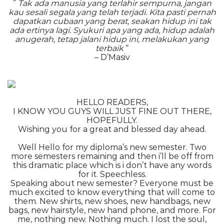
”
Tak ada manusia yang terlahir sempurna, jangan
kau sesali segala yang telah terjadi. Kita pasti pernah
dapatkan cubaan yang berat, seakan hidup ini tak
ada ertinya lagi. Syukuri apa yang ada, hidup adalah
anugerah, tetap jalani hidup ini, melakukan yang
terbaik
“
– D’Masiv
HELLO READERS,
I KNOW YOU GUYS WILL JUST FINE OUT THERE,
HOPEFULLY.
Wishing you for a great and blessed day ahead.
Well Hello for my diploma’s new semester. Two
more semesters remaining and then i’ll be off from
this dramatic place which is i don’t have any words
for it. Speechless.
Speaking about new semester? Everyone must be
much excited to know everything that will come to
them. New shirts, new shoes, new handbags, new
bags, new hairstyle, new hand phone, and more. For
me, nothing new. Nothing much. I lost the soul,