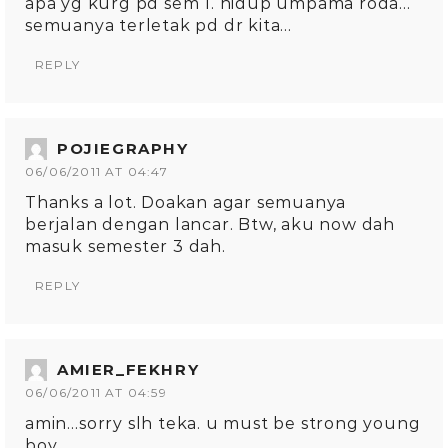
apa yg kurg pd sem 1. hidup umpama roda…
semuanya terletak pd dr kita…
REPLY
POJIEGRAPHY
06/06/2011 AT 04:47
Thanks a lot. Doakan agar semuanya
berjalan dengan lancar. Btw, aku now dah
masuk semester 3 dah.
REPLY
AMIER_FEKHRY
06/06/2011 AT 04:59
amin…sorry slh teka. u must be strong young
boy.