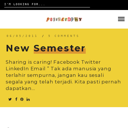
Search
for:
Skip
to
HOME
content
TRAVELOGUE
06/05/2011
/
5 COMMENTS
New
Semester
REVIEW
Sharing is caring! Facebook Twitter
CONTACT
LinkedIn Email ” Tak ada manusia yang
terlahir sempurna, jangan kau sesali
segala yang telah terjadi. Kita pasti pernah
dapatkan…