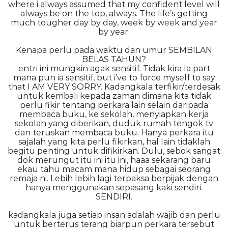
where i always assumed that my confident level will
always be on the top, always. The life’s getting
much tougher day by day, week by week and year
by year.
Kenapa perlu pada waktu dan umur SEMBILAN
BELAS TAHUN?
entri ini mungkin agak sensitif. Tidak kira la part
mana pun ia sensitif, but i’ve to force myself to say
that I AM VERY SORRY. Kadangkala terfikir/terdesak
untuk kembali kepada zaman dimana kita tidak
perlu fikir tentang perkara lain selain daripada
membaca buku, ke sekolah, menyiapkan kerja
sekolah yang diberikan, duduk rumah tengok tv
dan teruskan membaca buku. Hanya perkara itu
sajalah yang kita perlu fikirkan, hal lain tidaklah
begitu penting untuk difikirkan. Dulu, sebok sangat
dok merungut itu ini itu ini, haaa sekarang baru
ekau tahu macam mana hidup sebagai seorang
remaja ni. Lebih lebih lagi terpaksa berpijak dengan
hanya menggunakan sepasang kaki sendiri.
SENDIRI.
kadangkala juga setiap insan adalah wajib dan perlu
untuk berterus terang biarpun perkara tersebut